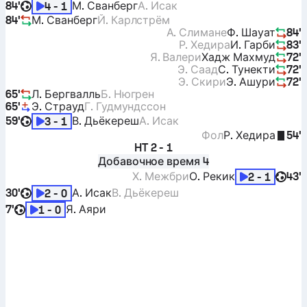
84'
М. Сванберг
А. Исак
4 - 1
84'
М. Сванберг
Й. Карлстрём
А. Слимане
Ф. Шауат
84'
Р. Хедира
И. Гарби
83'
Я. Валери
Хадж Махмуд
72'
Э. Саад
С. Тунекти
72'
Э. Скири
Э. Ашури
72'
65'
Л. Бергвалль
Б. Нюгрен
65'
Э. Страуд
Г. Гудмундссон
59'
В. Дьёкереш
А. Исак
3 - 1
Фол
Р. Хедира
54'
HT
2 - 1
Добавочное время 4
Х. Межбри
О. Рекик
43'
2 - 1
30'
А. Исак
В. Дьёкереш
2 - 0
7'
Я. Аяри
1 - 0