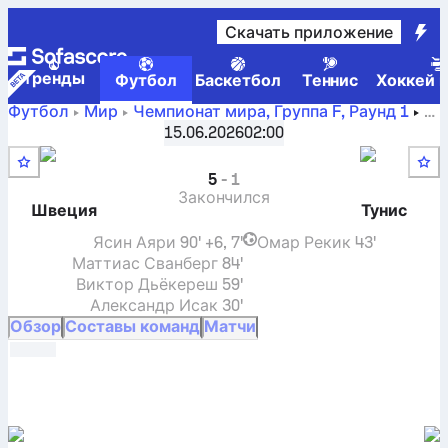
Скачать приложение
Tренды
Футбол
Баскетбол
Теннис
Хоккей н
Футбол
Мир
Чемпионат мира, Группа F
,
Раунд 1
Швеция
-
Тунис
: текущий результат, результаты H2H-
15.06.2026
02:00
игр, таблицы и прогнозы
5
-
1
Закончился
Швеция
Тунис
Ясин Аяри
90' +6, 7'
Омар Рекик
43'
Маттиас Сванберг
84'
Виктор Дьёкереш
59'
Александр Исак
30'
Обзор
Составы команд
Матчи