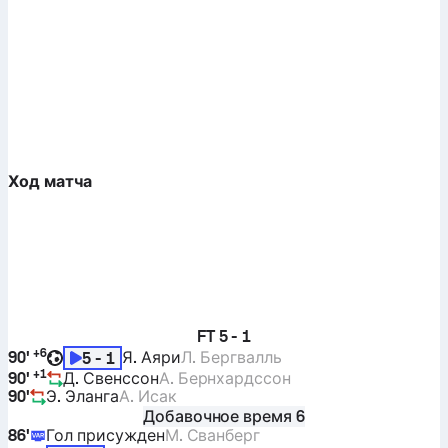
Ход матча
FT
5 - 1
+
6
90'
Я. Аяри
Л. Бергвалль
5 - 1
+
1
90'
Д. Свенссон
А. Бернхардссон
90'
Э. Эланга
А. Исак
Добавочное время 6
86'
Гол присужден
М. Сванберг