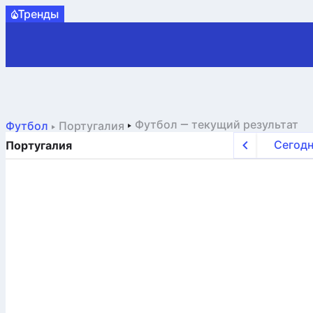
Tренды
Футбол
— текущий результат
Футбол
Португалия
Сегод
Португалия