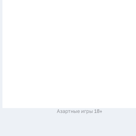
Азартные игры 18+