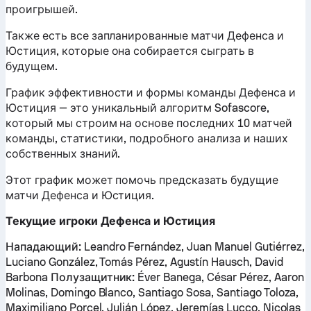
проигрышей.
Также есть все запланированные матчи Дефенса и
Юстиция, которые она собирается сыграть в
будущем.
График эффективности и формы команды Дефенса и
Юстиция — это уникальный алгоритм Sofascore,
который мы строим на основе последних 10 матчей
команды, статистики, подробного анализа и наших
собственных знаний.
Этот график может помочь предсказать будущие
матчи Дефенса и Юстиция.
Текущие игроки Дефенса и Юстиция
Нападающий:
Leandro Fernández, Juan Manuel Gutiérrez,
Luciano González, Tomás Pérez, Agustín Hausch, David
Barbona
Полузащитник:
Éver Banega, César Pérez, Aaron
Molinas, Domingo Blanco, Santiago Sosa, Santiago Toloza,
Maximiliano Porcel, Julián López, Jeremías Lucco, Nicolas