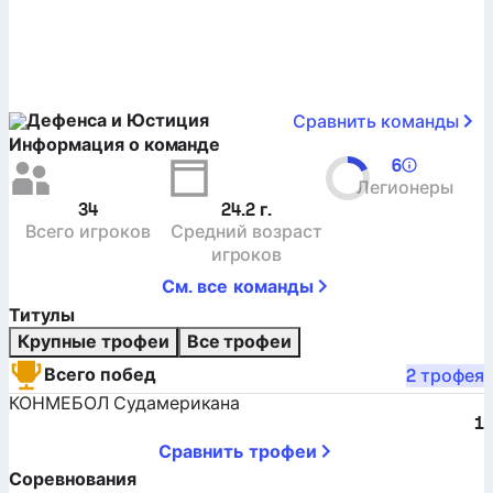
Дефенса и Юстиция
Сравнить команды
Информация о команде
6
Легионеры
34
24.2
г.
Всего игроков
Средний возраст
игроков
См. все команды
Титулы
Крупные трофеи
Все трофеи
Всего побед
2 трофея
КОНМЕБОЛ Судамерикана
1
Сравнить трофеи
Соревнования