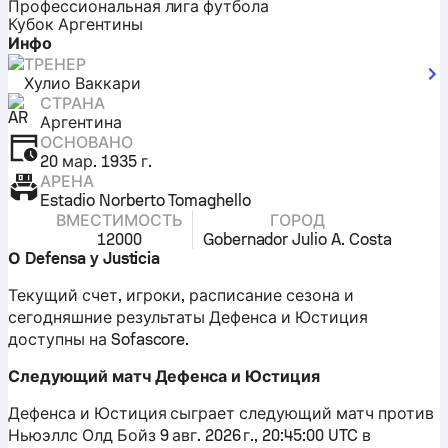
Профессиональная лига футбола
Кубок Аргентины
Инфо
ТРЕНЕР
Хулио Ваккари
СТРАНА
Аргентина
ОСНОВАНО
20 мар. 1935 г.
АРЕНА
Estadio Norberto Tomaghello
ВМЕСТИМОСТЬ
ГОРОД
12000
Gobernador Julio A. Costa
О Defensa y Justicia
Текущий счет, игроки, расписание сезона и
сегодняшние результаты Дефенса и Юстиция
доступны на Sofascore.
Следующий матч Дефенса и Юстиция
Дефенса и Юстиция сыграет следующий матч против
Ньюэллс Олд Бойз 9 авг. 2026 г., 20:45:00 UTC в