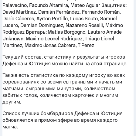
Palavecino, Facundo Altamira, Mateo Aguiar
Защитник:
David Martínez, Damián Fernández, Fernando Román,
Darío Cáceres, Ayrton Portillo, Lucas Souto, Samuel
Lucero, Demian Dominguez, Nazareno Roselli, Máximo
Rodríguez
Вратарь:
Matías Borgogno, Lautaro Amade
Unknown:
Maximo Leonel Rodriguez, Thiago Lionel
Martinez, Maximo Jonas Cabrera, T Perez
Текущий состав, статистику и результаты игроков
Дефенса и Юстиция можно найти на этой странице.
Также есть статистика по каждому игроку во всех
соревнованиях со всеми сыгранными и начатыми
матчами, сыгранными минутами, количеством
забитых голов, количеством карточек и многим
другим.
Список лучших бомбардиров Дефенса и Юстиция
обновляется в прямом эфире во время каждого
матча.