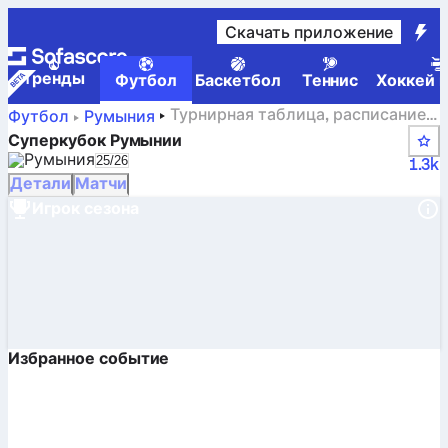
Скачать приложение
Tренды
Футбол
Баскетбол
Теннис
Хоккей н
Турнирная таблица, расписание,
Футбол
Румыния
результаты и статистика Суперкубок Румынии
Суперкубок Румынии
Румыния
Select season in unique tournament header
25/26
1.3k
Детали
Матчи
Игрок сезона
Избранное событие