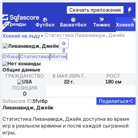
Скачать приложение
Tренды
Футбол
Баскетбол
Теннис
Хоккей н
Статистика Ливанавидж, Джейк
Хоккей на льду
Ливанавидж, Джейк
0
Обзор
Статистика
Матчи
Нет команды
Общие данные
ГРАЖДАНСТВО
6 МАЯ 2004 Г.
РОСТ
USA
22 г.
180 см
ПОЗИЦИЯ
D
Sofascore ID
:
5fvr6p
Поделиться
Ливанавидж, Джейк
Статистика Ливанавидж, Джейк доступна во время
игр в реальном времени и после каждой сыгранной
игры.