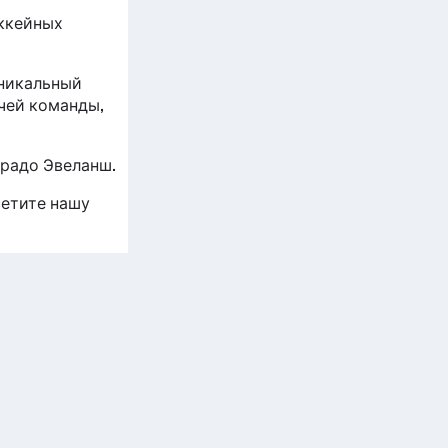
оккейных
уникальный
тчей команды,
орадо Эвеланш.
сетите нашу