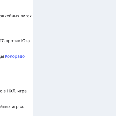
хоккейных лигах
UTC против Юта
нды
Колорадо
 в НХЛ, игра
йных игр со