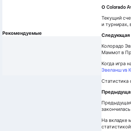
О Colorado A
Текущий сче
и турнирах,
Рекомендуемые
Следующая 
Колорадо Эве
Маммот в Пр
Когда игра 
Эвеланш vs
Статистика 
Предыдущая
Предыдущая 
закончилась 
На вкладке 
статистикой