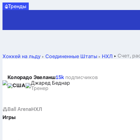
Tренды
Счет, ра
Хоккей на льду
Соединенные Штаты
НХЛ
Колорадо Эвеланш
15k
подписчиков
Джаред Беднар
США
Тренер
Ball Arena
НХЛ
Игры