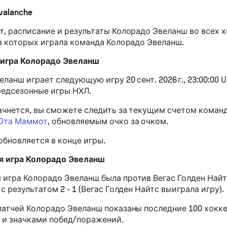
valanche
т, расписание и результаты Колорадо Эвеланш во всех 
 в которых играла команда Колорадо Эвеланш.
игра Колорадо Эвеланш
ланш играет следующую игру 20 сент. 2026 г., 23:00:00 
едсезонные игры НХЛ.
начнется, вы сможете следить за текущим счетом кома
 Юта Маммот
, обновляемым очко за очком.
обновляется в конце игры.
 игра Колорадо Эвеланш
игра Колорадо Эвеланш была против Вегас Голден Найтс
с результатом 2 - 1 (Вегас Голден Найтс выиграла игру).
матчей Колорадо Эвеланш показаны последние 100 хокке
 и значками побед/поражений.