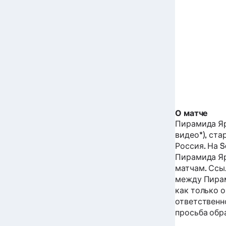
О матче
Пирамида Я
видео*), ста
Россия.
На S
Пирамида Я
матчам. Ссы
между
Пира
как только о
ответственн
просьба обр