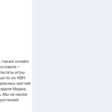
а также онлайн
Ярославля —
льтаты игры
ые по их H2H-
ересных матчей
азделе Медиа,
n. Мы не несем
претензий