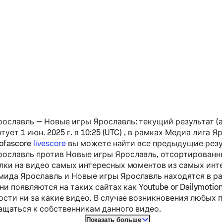
рославль
—
Новые игры Ярославль
: текущий результат (
ртует 1 июн. 2025 г. в 10:25 (UTC) , в рамках Медиа лига 
ofascore
livescore
вы можете найти все предыдущие резу
рославль
против
Новые игры Ярославль
, отсортированн
лки на видео самых интересных моментов из самых инт
мида Ярославль
и
Новые игры Ярославль
находятся в р
ни появляются на таких сайтах как Youtube or Dailymotio
ости ни за какие видео. В случае возникновения любых 
ащаться к собственникам данного видео.
Показать больше