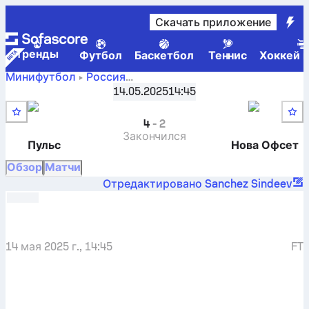
Скачать приложение
Tренды
Футбол
Баскетбол
Теннис
Хоккей н
Минифутбол
Россия
Пульс Ярославль
-
Медиа лига Ярославля
14.05.2025
,
Раунд 3
14:45
Нова Офсет Ярославль
4
-
2
Закончился
Пульс
Нова Офсет
Обзор
Матчи
Отредактировано Sanchez Sindeev
14 мая 2025 г., 14:45
FT