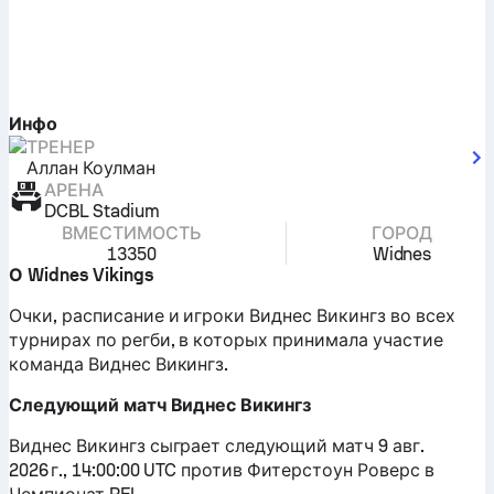
Инфо
ТРЕНЕР
Аллан Коулман
АРЕНА
DCBL Stadium
ВМЕСТИМОСТЬ
ГОРОД
13350
Widnes
О Widnes Vikings
Очки, расписание и игроки Виднес Викингз во всех
турнирах по регби, в которых принимала участие
команда Виднес Викингз.
Следующий матч Виднес Викингз
Виднес Викингз сыграет следующий матч 9 авг.
2026 г., 14:00:00 UTC против Фитерстоун Роверс в