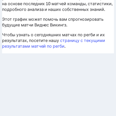
на основе последних 10 матчей команды, статистики,
подробного анализа и наших собственных знаний.
Этот график может помочь вам спрогнозировать
будущие матчи Виднес Викингз.
Чтобы узнать о сегодняшних матчах по регби и их
результатах, посетите нашу
страницу с текущими
результатами матчей по регби
.