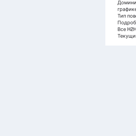
Домини
графике
Тип по
Подроб
Все H2H
Текущи