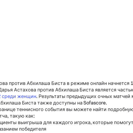
ова
против
Абхилаша Биста
в режиме онлайн начнется 15 
Дарья Астахова
против
Абхилаша Биста
является част
2 среди женщин
. Результаты предыдущих очных матчей
Абхилаша Биста
также доступны на Sofascore.
ранице теннисного события вы можете найти подробну
ча, такую ​​как:
циенты выигрыша для каждого игрока, которые помогут
азанием победителя