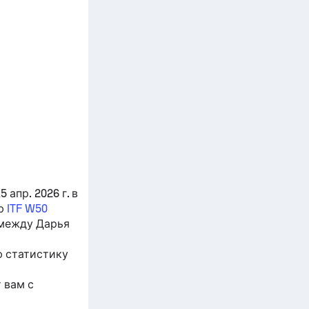
апр. 2026 г. в
ью
ITF W50
 между
Дарья
ю статистику
 вам с