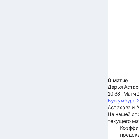
О матче
Дарья Астах
10:38 . Матч
Бужумбура 
Астахова
и
На нашей ст
текущего мат
Коэффи
предск