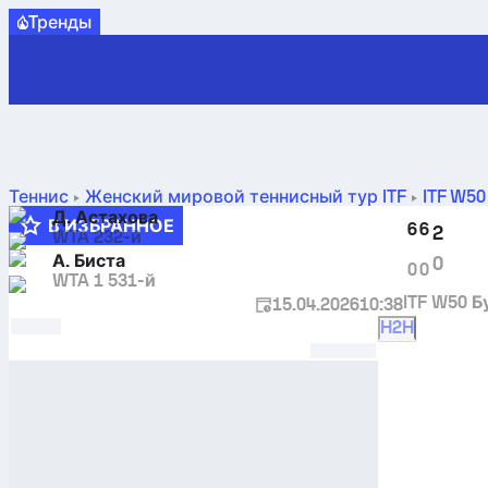
Tренды
Теннис
Женский мировой теннисный тур ITF
ITF W5
против
Д. Астахова
Абхилаша Биста
в реальном времени и H2H-ре
В ИЗБРАННОЕ
6
6
2
WTA 232-й
А. Биста
0
0
0
WTA 1 531-й
ITF W50 
15.04.2026
10:38
H2H