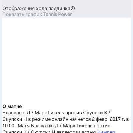
Отображения хода поединка
Показать график Tennis Power
О матче
Бланканю Д / Марк Гикель
против
Скупски К /
Скупски Н
в режиме онлайн начнется 2 февр. 2017 г. в
10:00 . Матч
Бланканю Д / Марк Гикель
против
Скупски К / Скупски Н
является частью
Кимпер,