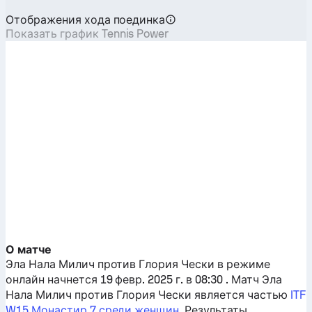
Отображения хода поединка
Показать график Tennis Power
О матче
Эла Нала Милич
против
Глория Чески
в режиме
онлайн начнется 19 февр. 2025 г. в 08:30 . Матч
Эла
Нала Милич
против
Глория Чески
является частью
ITF
W15 Монастир 7 среди женщин
. Результаты