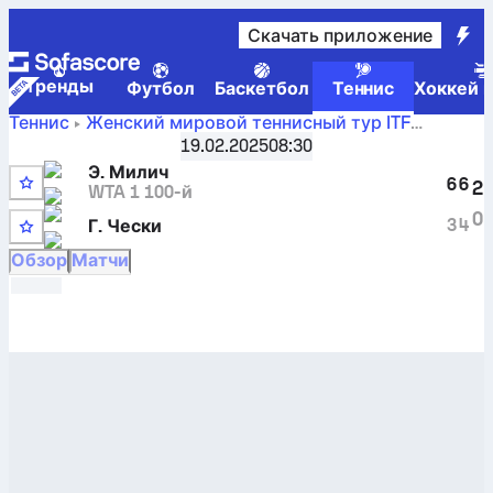
Скачать приложение
Tренды
Футбол
Баскетбол
Теннис
Хоккей н
Теннис
Женский мировой теннисный тур ITF
ITF W15 Монастир 7 среди женщин
,
1/16 финала
19.02.2025
08:30
Счет
Эла Нала Милич
против
Глория Чески
в
Э. Милич
реальном времени и H2H-результаты
6
6
2
WTA 1 100-й
0
3
4
Г. Чески
Обзор
Матчи