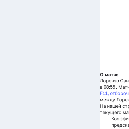
О матче
Лорензо Сан
в 08:55 . Мат
F11, отборо
между
Лоре
На нашей ст
текущего мат
Коэффи
предск