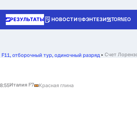
РЕЗУЛЬТАТЫ
НОВОСТИ
ФЭНТЕЗИ
TORNEO
Счет
Лоренз
 F11, отборочный тур, одиночный разряд
езультаты
Италия F7
8:55
Красная глина