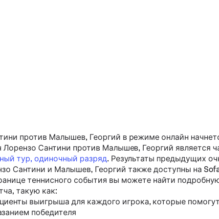
тини
против
Малышев, Георгий
в режиме онлайн начнется
ч
Лорензо Сантини
против
Малышев, Георгий
является 
чный тур, одиночный разряд
. Результаты предыдущих оч
нзо Сантини
и
Малышев, Георгий
также доступны на Sofa
ранице теннисного события вы можете найти подробну
ча, такую ​​как:
циенты выигрыша для каждого игрока, которые помогут
азанием победителя