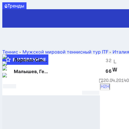
Tренды
Теннис
Мужской мировой теннисный тур ITF
Италия
против
Малышев, Георгий
в реальном времени и H2H-р
В ИЗБРАННОЕ
Лорензо Сантини
3
2
L
W
6
6
Малышев, Георгий
20.04.2014
0
H2H