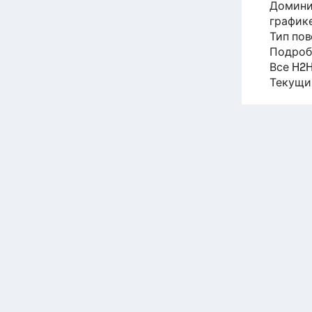
Домини
графике
Тип по
Подроб
Все H2H
Текущи