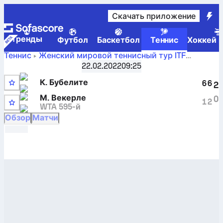
Скачать приложение
Tренды
Футбол
Баскетбол
Теннис
Хоккей н
Теннис
Женский мировой теннисный тур ITF
Шарм-эль-Шейх, 2022 Египет 08A, отборный разряд 
22.02.2022
09:25
Счет
Клаудия Бубелите
против
Мари Векерле
в
К. Бубелите
реальном времени и H2H-результаты
6
6
2
М. Векерле
0
1
2
WTA 595-й
Обзор
Матчи