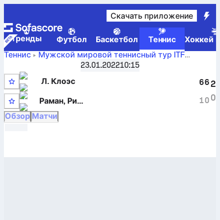
Скачать приложение
Tренды
Футбол
Баскетбол
Теннис
Хоккей н
Теннис
Мужской мировой теннисный тур ITF
Счет
Сямэнь, парный разряд W-WITF-КИТ-03A
23.01.2022
10:15
Лоик Клоэс
против
Раман, Ришабдев
в реальном
Л. Клоэс
6
6
2
времени и H2H-результаты
7
0
1
0
Раман, Ришабдев
Обзор
Матчи