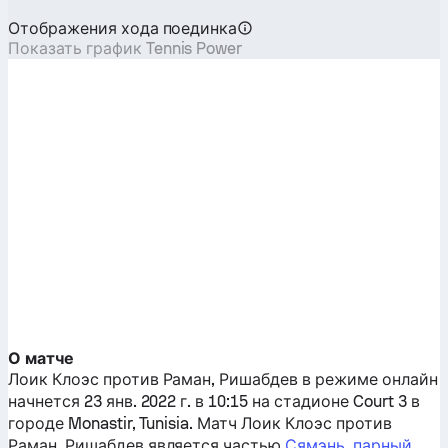
Отображения хода поединка
Показать график Tennis Power
О матче
Лоик Клоэс
против
Раман, Ришабдев
в режиме онлайн
начнется 23 янв. 2022 г. в 10:15 на стадионе Court 3 в
городе Monastir, Tunisia. Матч
Лоик Клоэс
против
Раман, Ришабдев
является частью
Сямэнь, парный