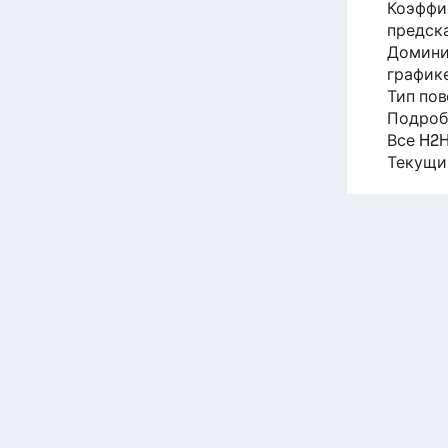
Коэффи
предск
Домини
графике
Тип по
Подроб
Все H2H
Текущи