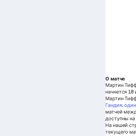
О матче
Мартин Тифф
начнется 18 и
Мартин Тифф
Гандия, оди
матчей меж
доступны на 
На нашей ст
текущего мат