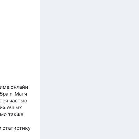
име онлайн
 Spain. Матч
тся частью
щих очных
рмо
также
ю статистику