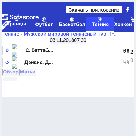
Скачать приложение
Tренды
Футбол
Баскетбол
Теннис
Хоккей н
Теннис
Мужской мировой теннисный тур ITF
Греция F7, отборочный турнир
,
Квалификация
03.11.2018
07:30
Счет
Стефано БаттаGLino
против
Дэйвис, Джордж
в
С. БаттаGLino
реальном времени и H2H-результаты
6
6
2
1
0
4
4
Дэйвис, Джордж
Обзор
Матчи