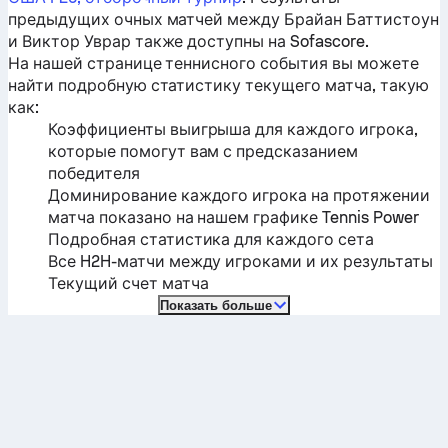
предыдущих очных матчей между
Брайан Баттистоун
и
Виктор Уврар
также доступны на Sofascore.
На нашей странице теннисного события вы можете
найти подробную статистику текущего матча, такую ​​
как:
Коэффициенты выигрыша для каждого игрока,
которые помогут вам с предсказанием
победителя
Доминирование каждого игрока на протяжении
матча показано на нашем графике Tennis Power
Подробная статистика для каждого сета
Все H2H-матчи между игроками и их результаты
Текущий счет матча
Показать больше