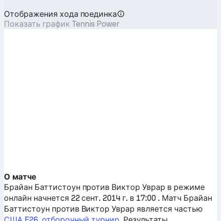
Отображения хода поединка
Показать график Tennis Power
О матче
Брайан Баттистоун
против
Виктор Уврар
в режиме
онлайн начнется 22 сент. 2014 г. в 17:00 . Матч
Брайан
Баттистоун
против
Виктор Уврар
является частью
США F26, отборочный турнир
. Результаты