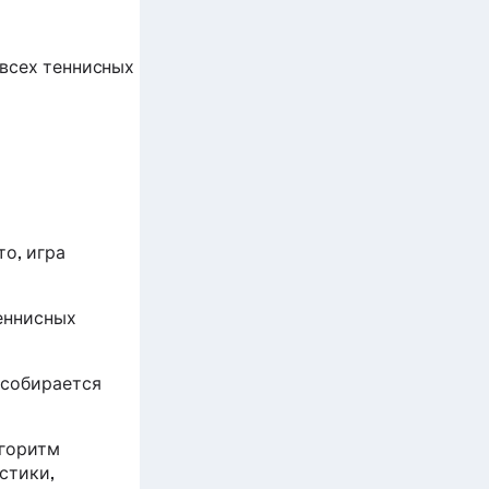
 всех теннисных
то, игра
теннисных
 собирается
лгоритм
стики,