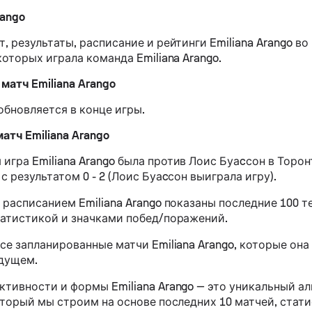
rango
, результаты, расписание и рейтинги Emiliana Arango во
которых играла команда Emiliana Arango.
атч Emiliana Arango
обновляется в конце игры.
атч Emiliana Arango
игра Emiliana Arango была против Лоис Буаcсон в Торон
с результатом 0 - 2 (Лоис Буаcсон выиграла игру).
с расписанием Emiliana Arango показаны последние 100 
татистикой и значками побед/поражений.
все запланированные матчи Emiliana Arango, которые она
удущем.
ктивности и формы Emiliana Arango — это уникальный а
оторый мы строим на основе последних 10 матчей, стати