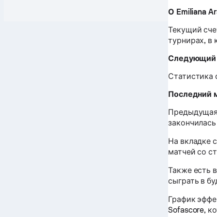
О Emiliana A
Текущий счет
турнирах, в 
Следующий м
Статистика 
Последний м
Предыдущая 
закончилась 
На вкладке 
матчей со с
Также есть 
сыграть в б
График эффе
Sofascore, к