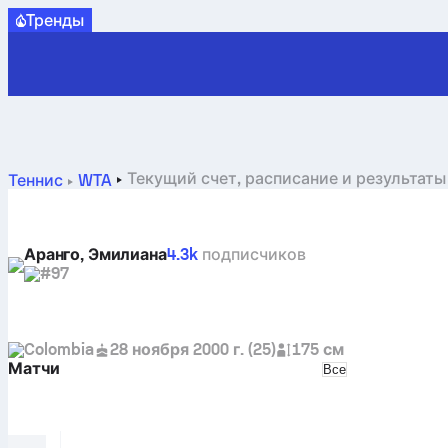
Tренды
Текущий счет, расписание и результаты 
Теннис
WTA
Аранго, Эмилиана
4.3k
подписчиков
#97
Colombia
28 ноября 2000 г.
(
25
)
175 см
Матчи
Select match typ
Все