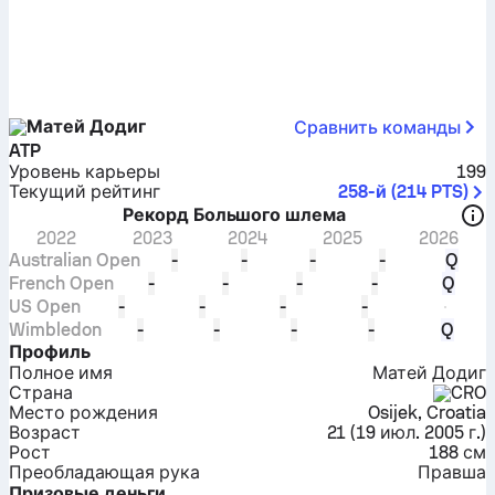
Матей Додиг
Сравнить команды
ATP
Уровень карьеры
199
Текущий рейтинг
258-й
(
214
PTS
)
Рекорд Большого шлема
2022
2023
2024
2025
2026
Australian Open
-
-
-
-
Q
French Open
-
-
-
-
Q
US Open
-
-
-
-
Wimbledon
-
-
-
-
Q
Профиль
Полное имя
Матей Додиг
Страна
CRO
Место рождения
Osijek, Croatia
Возраст
21
(
19 июл. 2005 г.
)
Рост
188 см
Преобладающая рука
Правша
Призовые деньги