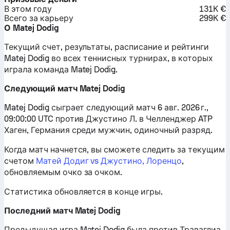
В этом году
131K €
Всего за карьеру
299K €
О Matej Dodig
Текущий счет, результаты, расписание и рейтинги
Matej Dodig во всех теннисных турнирах, в которых
играла команда Matej Dodig.
Следующий матч Matej Dodig
Matej Dodig сыграет следующий матч 6 авг. 2026 г.,
09:00:00 UTC против Джустино Л. в Челленджер ATP
Хаген, Германия среди мужчин, одиночный разряд.
Когда матч начнется, вы сможете следить за текущим
счетом
Матей Додиг vs Джустино, Лоренцо
,
обновляемым очко за очком.
Статистика обновляется в конце игры.
Последний матч Matej Dodig
Предыдущая игра Matej Dodig была против Траваглиа