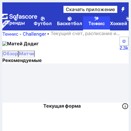
Скачать приложение
Tренды
Футбол
Баскетбол
Теннис
Хоккей н
Текущий счет, расписание и
Теннис
Challenger
результаты Matej Dodig
Матей Додиг
2.3k
Обзор
Матчи
Рекомендуемые
Текущая форма