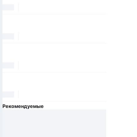
Рекомендуемые