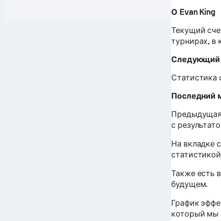
О Evan King
Текущий счет
турнирах, в 
Следующий м
Статистика 
Последний м
Предыдущая 
с результато
На вкладке 
статистикой
Также есть 
будущем.
График эффе
который мы 