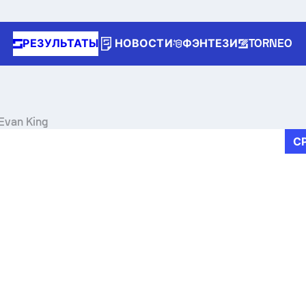
РЕЗУЛЬТАТЫ
НОВОСТИ
ФЭНТЕЗИ
TORNEO
Evan King
С
e