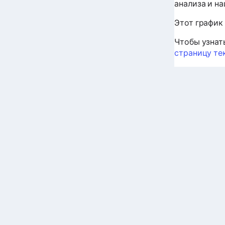
анализа и н
Этот график
Чтобы узнат
страницу те