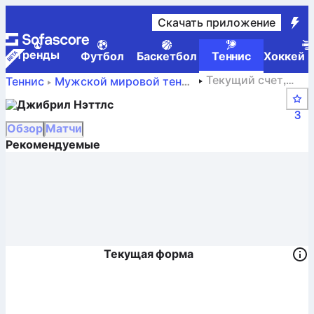
Скачать приложение
Tренды
Футбол
Баскетбол
Теннис
Хоккей н
Текущий счет,
Теннис
Мужской мировой теннисный тур ITF
расписание и результаты Jibril Nettles
Джибрил Нэттлс
3
Обзор
Матчи
Рекомендуемые
Текущая форма