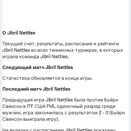
О Jibril Nettles
Текущий счет, результаты, расписание и рейтинги
Jibril Nettles во всех теннисных турнирах, в которых
играла команда Jibril Nettles.
Следующий матч Jibril Nettles
Статистика обновляется в конце игры.
Последний матч Jibril Nettles
Предыдущая игра Jibril Nettles была против Бьёрн
Свенсон в ITF США F45, одиночный разряд среди
мужчин, игра закончилась с результатом 2 - 0 (Бьёрн
Свенсон выиграла игру).
На вкладке с расписанием Jibril Nettles показаны