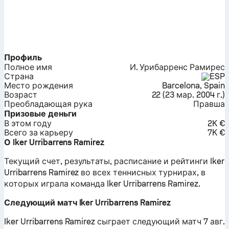
Профиль
Полное имя
И. Урибарренс Рамирес
Страна
ESP
Место рождения
Barcelona, Spain
Возраст
22
(
23 мар. 2004 г.
)
Преобладающая рука
Правша
Призовые деньги
В этом году
2K €
Всего за карьеру
7K €
О Iker Urribarrens Ramirez
Текущий счет, результаты, расписание и рейтинги Iker
Urribarrens Ramirez во всех теннисных турнирах, в
которых играла команда Iker Urribarrens Ramirez.
Следующий матч Iker Urribarrens Ramirez
Iker Urribarrens Ramirez сыграет следующий матч 7 авг.