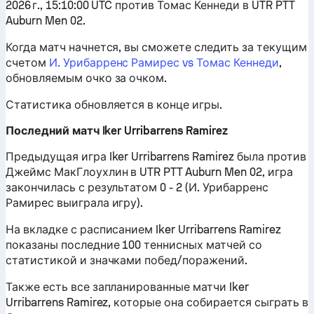
2026 г., 15:10:00 UTC против Томас Кеннеди в UTR PTT
Auburn Men 02.
Когда матч начнется, вы сможете следить за текущим
счетом
И. Урибарренс Рамирес vs Томас Кеннеди
,
обновляемым очко за очком.
Статистика обновляется в конце игры.
Последний матч Iker Urribarrens Ramirez
Предыдущая игра Iker Urribarrens Ramirez была против
Джеймс МакГлоухлин в UTR PTT Auburn Men 02, игра
закончилась с результатом 0 - 2 (И. Урибарренс
Рамирес выиграла игру).
На вкладке с расписанием Iker Urribarrens Ramirez
показаны последние 100 теннисных матчей со
статистикой и значками побед/поражений.
Также есть все запланированные матчи Iker
Urribarrens Ramirez, которые она собирается сыграть в