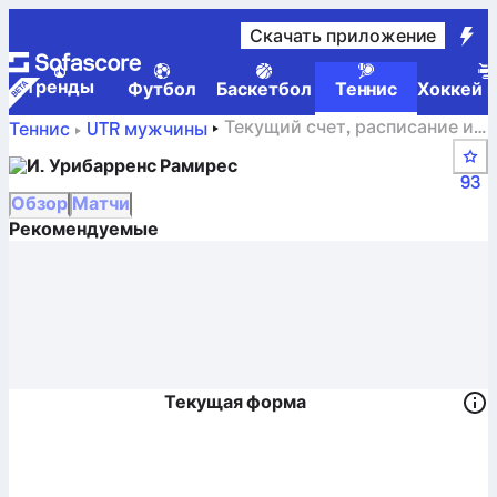
Скачать приложение
Tренды
Футбол
Баскетбол
Теннис
Хоккей н
Текущий счет, расписание и
Теннис
UTR мужчины
результаты Iker Urribarrens Ramirez
И. Урибарренс Рамирес
93
Обзор
Матчи
Рекомендуемые
Текущая форма