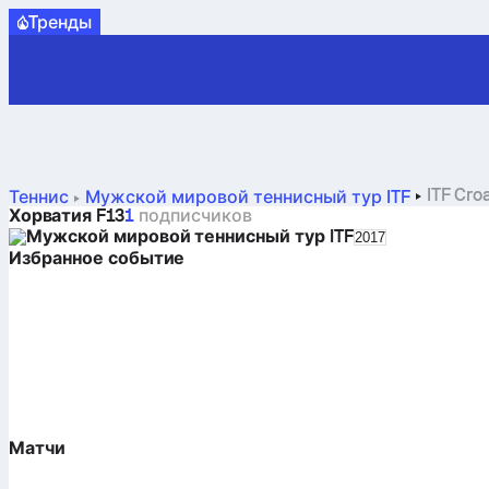
Tренды
ITF Cro
Теннис
Мужской мировой теннисный тур ITF
Хорватия F13
1
подписчиков
Мужской мировой теннисный тур ITF
Select season i
2017
Избранное событие
В ИЗБРАННОЕ
Матчи