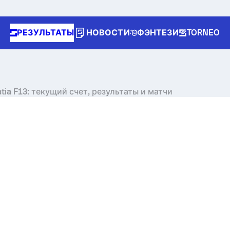
РЕЗУЛЬТАТЫ
НОВОСТИ
ФЭНТЕЗИ
TORNEO
atia F13: текущий счет, результаты и матчи
n unique tournament header