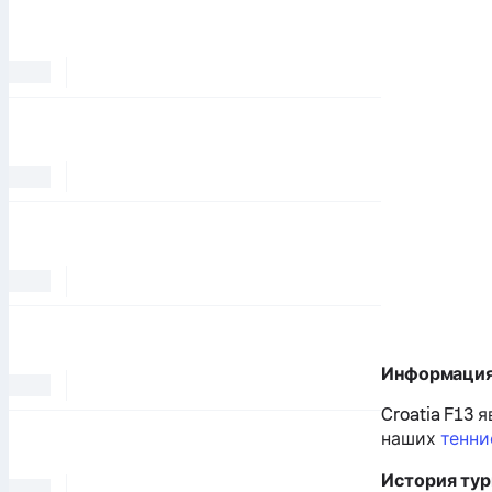
Информаци
Croatia F13
наших
тенни
История ту