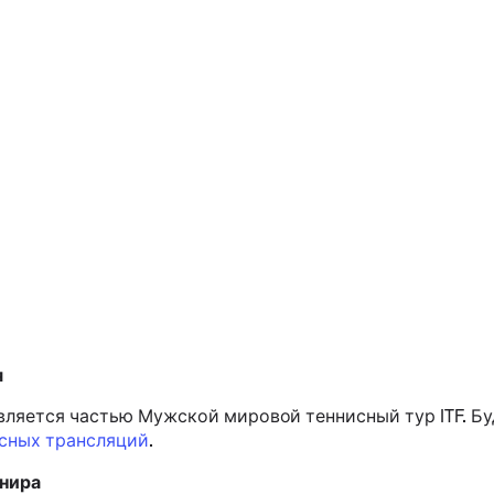
я
 является частью Мужской мировой теннисный тур ITF.
Бу
сных трансляций
.
рнира