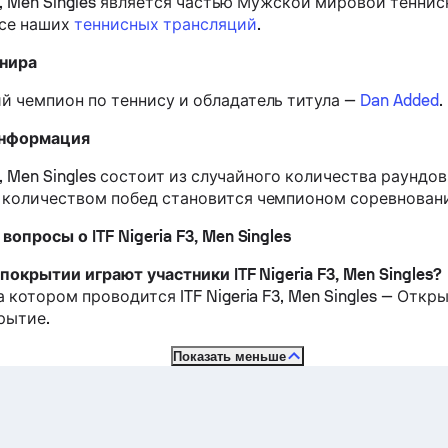
F3, Men Singles является частью Мужской мировой теннисн
рсе наших
теннисных трансляций
.
рнира
 чемпион по теннису и обладатель титула —
Dan Added
.
информация
F3, Men Singles состоит из случайного количества раундов
количеством побед становится чемпионом соревнован
опросы о ITF Nigeria F3, Men Singles
покрытии играют участники ITF Nigeria F3, Men Singles?
 котором проводится ITF Nigeria F3, Men Singles —
Откры
крытие
.
Показать меньше