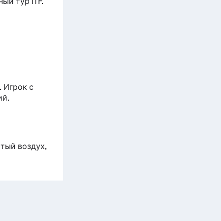
ый тур ITF.
. Игрок с
ий.
тый воздух,