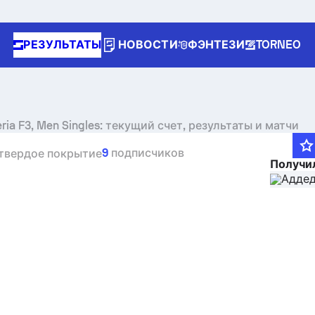
РЕЗУЛЬТАТЫ
НОВОСТИ
ФЭНТЕЗИ
TORNEO
eria F3, Men Singles: текущий счет, результаты и матчи
9
подписчиков
 твердое покрытие
Получи
n unique tournament header
Аддед