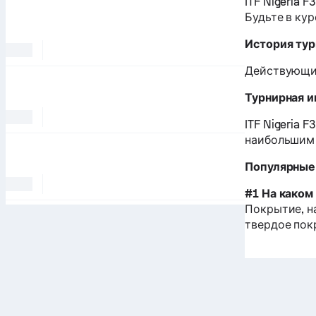
ITF Nigeria 
Будьте в ку
История ту
Действующий
Турнирная 
ITF Nigeria 
наибольшим 
Популярные в
#1 На каком 
Покрытие, на
твердое по