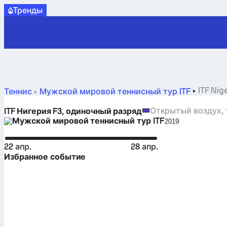
Tренды
ITF Nig
Теннис
Мужской мировой теннисный тур ITF
Открытый воздух,
ITF Нигерия F3, одиночный разряд
Мужской мировой теннисный тур ITF
Select season i
2019
22 апр.
28 апр.
Избранное событие