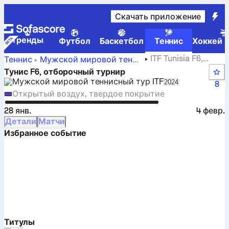
Скачать приложение
Tренды
Футбол
Баскетбол
Теннис
Хоккей н
ITF Tunisia F6,
Теннис
Мужской мировой теннисный тур ITF
Singles Qualifying: текущий счет, результаты и матчи
Тунис F6, отборочный турнир
Мужской мировой теннисный тур ITF
Select season in
2024
8
Открытый воздух, твердое покрытие
28 янв.
4 февр.
Детали
Матчи
Избранное событие
Титулы