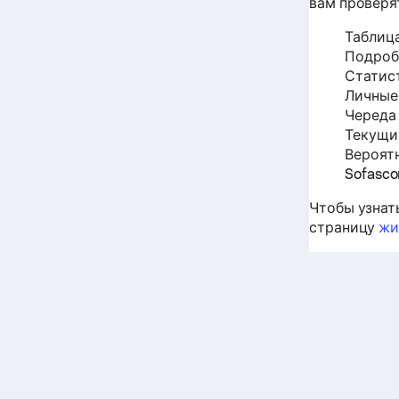
вам проверят
Таблица
Подроб
Статис
Личные
Череда
Текущи
Вероят
Sofasco
Чтобы узнат
страницу
жи