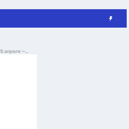
5 апреля —