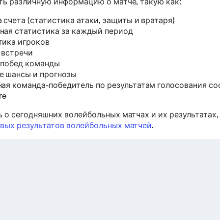
ь различную информацию о матче, такую ​​как:
 счета (статистика атаки, защиты и вратаря)
ная статистика за каждый период
тика игроков
 встречи
 побед команды
е шансы и прогнозы
ная команда-победитель по результатам голосования с
re
ь о сегодняшних волейбольных матчах и их результатах,
вых результатов волейбольных матчей
.