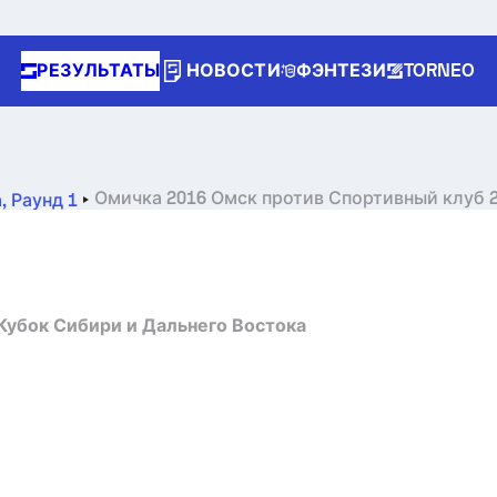
РЕЗУЛЬТАТЫ
НОВОСТИ
ФЭНТЕЗИ
TORNEO
Омичка 2016 Омск против Спортивный клуб 2
а
,
Раунд 1
озы
Кубок Сибири и Дальнего Востока