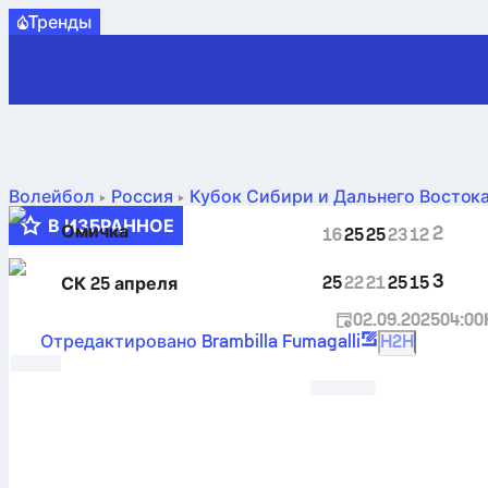
Tренды
Волейбол
Россия
Кубок Сибири и Дальнего Восток
счет, расписание, статистика, личные встречи и прогн
В ИЗБРАННОЕ
Омичка
2
16
25
25
23
12
3
25
22
21
25
15
СК 25 апреля
02.09.2025
04:00
Отредактировано Brambilla Fumagalli
H2H