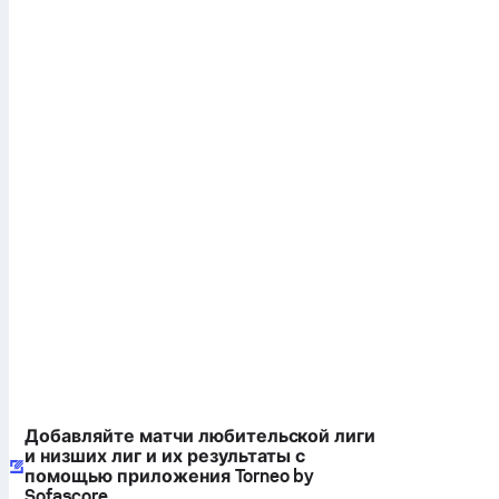
Добавляйте матчи любительской лиги
и низших лиг и их результаты с
помощью приложения Torneo by
Sofascore