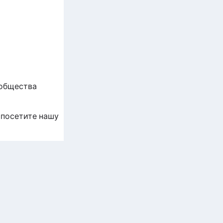
ообщества
 посетите нашу