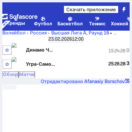
Скачать приложение
Tренды
Футбол
Баскетбол
Теннис
Хоккей н
Волейбол
Россия
Высшая Лига A
,
Раунд 16
Динамо Челябинск против Угра-Самотлор
23.02.2026
12:00
Нижневартовск — счет, расписание, статистика,
Динамо Челябинск
0
15
24
26
личные встречи и прогнозы
3
25
26
28
Угра-Самотлор
Обзор
Матчи
Отредактировано Afanasiy Borschov