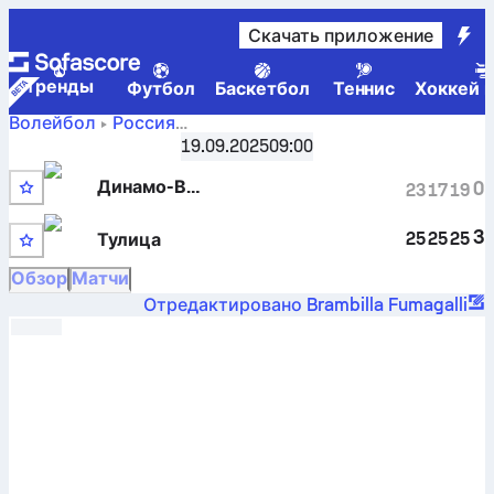
Скачать приложение
Tренды
Футбол
Баскетбол
Теннис
Хоккей н
Волейбол
Россия
Динамо
Кубок Женщин — Группа A
19.09.2025
,
Раунд 3
09:00
Приморский край против Тулица Тула — счет,
Динамо-Владивосток
0
23
17
19
расписание, статистика, личные встречи и прогнозы
3
25
25
25
Тулица
Обзор
Матчи
Отредактировано Brambilla Fumagalli