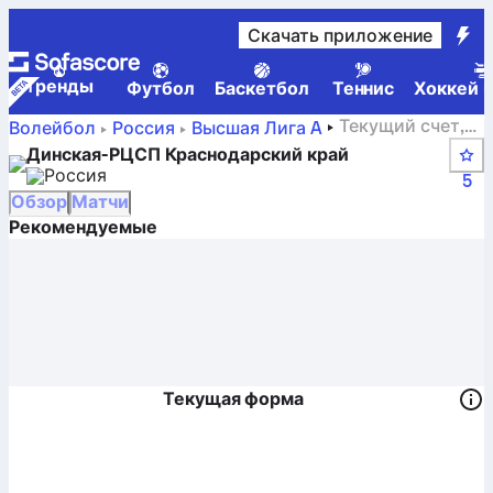
Скачать приложение
Tренды
Футбол
Баскетбол
Теннис
Хоккей н
Текущий счет,
Волейбол
Россия
Высшая Лига A
расписание, матчи и турнирные таблицы Динская-
Динская-РЦСП Краснодарский край
РЦСП Краснодарский край
Россия
5
Обзор
Матчи
Рекомендуемые
Текущая форма