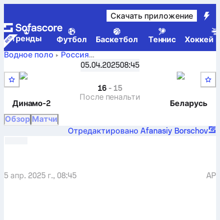
Скачать приложение
Tренды
Футбол
Баскетбол
Теннис
Хоккей н
Водное поло
Россия
Суперлига — Путь проигравших
,
Раунд 11
05.04.2025
08:45
Динамо-2 Астрахань
-
Беларусь
16
-
15
После пенальти
Динамо-2
Беларусь
Обзор
Матчи
Отредактировано Afanasiy Borschov
5 апр. 2025 г., 08:45
AP