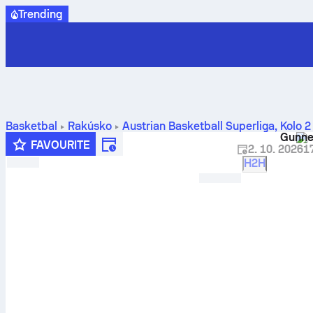
Trending
Basketbal
Rakúsko
Austrian Basketball Superliga
,
Kolo 2
Gunne
a štatistiky
FAVOURITE
2. 10. 2026
1
H2H