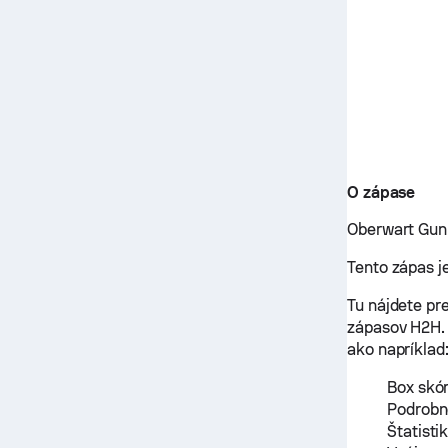
O zápase
Oberwart Gunn
Tento zápas j
Tu nájdete pr
zápasov H2H. 
ako napríklad
Box skór
Podrobné
Štatisti