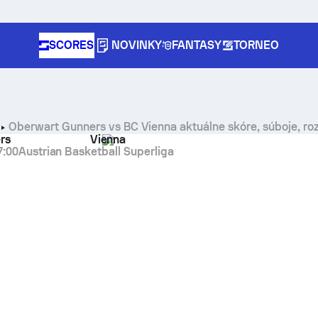
SCORES
NOVINKY
FANTASY
TORNEO
Oberwart Gunners vs BC Vienna aktuálne skóre, súboje, ro
rs
Vienna
7:00
Austrian Basketball Superliga