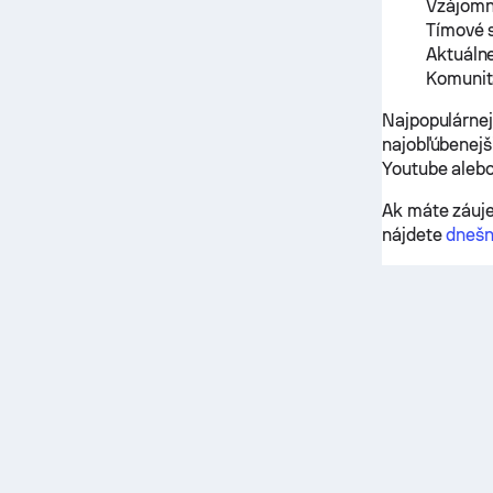
Vzájomn
Tímové 
Aktuáln
Komunit
Najpopulárnej
najobľúbenejš
Youtube alebo
Ak máte záuje
nájdete
dnešn