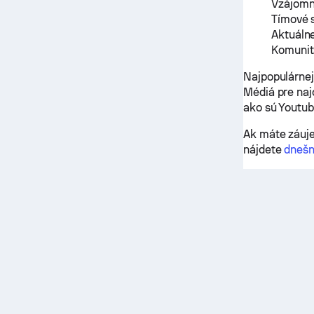
Vzájomn
Tímové 
Aktuáln
Komunit
Najpopulárnej
Médiá pre naj
ako sú Youtub
Ak máte záuje
nájdete
dnešn