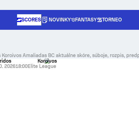
SCORES
NOVINKY
FANTASY
TORNEO
 Koroivos Amaliadas BC aktuálne skóre, súboje, rozpis, pre
ridos
Koroivos
0. 2026
18:00
Elite League