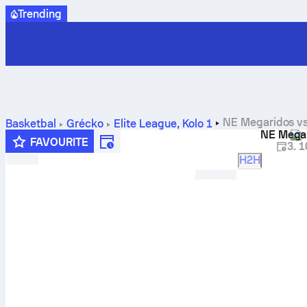
Trending
NE Megaridos vs
Basketbal
Grécko
Elite League
,
Kolo 1
NE Mega
štatistiky
FAVOURITE
3. 1
H2H