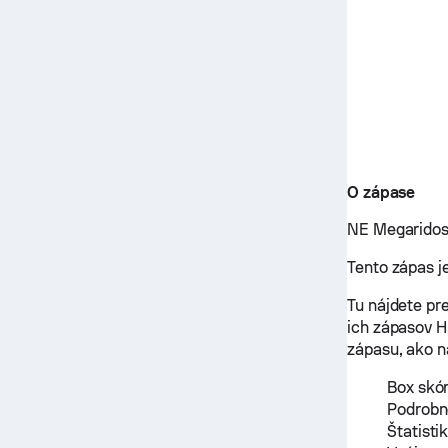
O zápase
NE Megaridos 
Tento zápas j
Tu nájdete pr
ich zápasov H
zápasu, ako n
Box skór
Podrobné
Štatisti