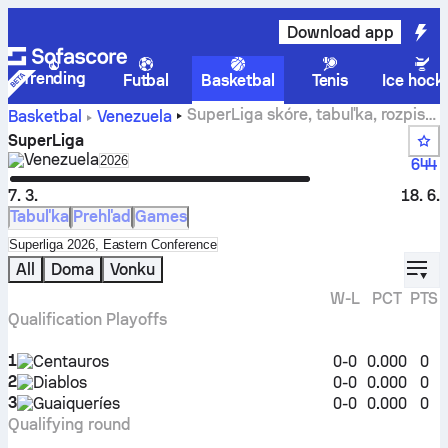
Download app
Trending
Futbal
Basketbal
Tenis
Ice hock
SuperLiga skóre, tabuľka, rozpis
Basketbal
Venezuela
zápasov a štatistiky
SuperLiga
Venezuela
Select season in unique tournament header
2026
644
7. 3.
18. 6.
Tabuľka
Prehľad
Games
Select standings table in tournament standings
Superliga 2026, Eastern Conference
displ
All
Doma
Vonku
W-L
PCT
PTS
Qualification Playoffs
1
Centauros
0-0
0.000
0
2
Diablos
0-0
0.000
0
3
Guaiqueríes
0-0
0.000
0
Qualifying round