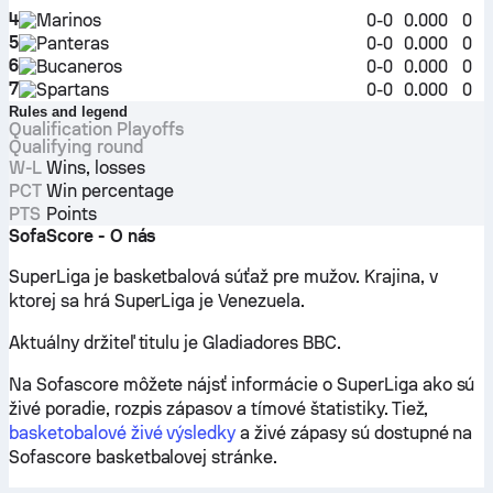
4
Marinos
0-0
0.000
0
5
Panteras
0-0
0.000
0
6
Bucaneros
0-0
0.000
0
7
Spartans
0-0
0.000
0
Rules and legend
Qualification Playoffs
Qualifying round
W-L
Wins, losses
PCT
Win percentage
PTS
Points
SofaScore - O nás
SuperLiga je basketbalová súťaž pre mužov. Krajina, v
ktorej sa hrá SuperLiga je Venezuela.
Aktuálny držiteľ titulu je Gladiadores BBC.
Na Sofascore môžete nájsť informácie o SuperLiga ako sú
živé poradie, rozpis zápasov a tímové štatistiky. Tiež,
basketobalové živé výsledky
a živé zápasy sú dostupné na
Sofascore basketbalovej stránke.