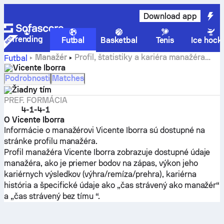
Download app
Trending
Futbal
Basketbal
Tenis
Ice hock
Manažér
Profil, štatistiky a kariéra manažéra
Futbal
Vicente Iborra
Vicente Iborra
Podrobnosti
Matches
Žiadny tím
PREF. FORMÁCIA
4-1-4-1
O Vicente Iborra
Informácie o manažérovi Vicente Iborra sú dostupné na
stránke profilu manažéra.
Profil manažéra Vicente Iborra zobrazuje dostupné údaje
manažéra, ako je priemer bodov na zápas, výkon jeho
kariérnych výsledkov (výhra/remíza/prehra), kariérna
história a špecifické údaje ako „čas strávený ako manažér“
a „čas strávený bez tímu “.