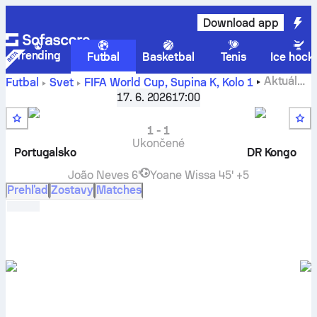
Download app
Trending
Futbal
Basketbal
Tenis
Ice hock
Aktuálne
Futbal
Svet
FIFA World Cup, Supina K
,
Kolo 1
skóre
Portugalsko
vs
DR Kongo
, výsledky H2H, tabuľky a
17. 6. 2026
17:00
prognózy
1
-
1
Ukončené
Portugalsko
DR Kongo
João Neves
6'
Yoane Wissa
45' +5
Prehľad
Zostavy
Matches