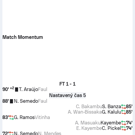
Match Momentum
FT
1 - 1
+
2
90'
T. Araújo
Faul
Nastavený čas 5
88'
N. Semedo
Faul
C. Bakambu
S. Banza
85'
A. Wan-Bissaka
G. Kalulu
85'
83'
G. Ramos
Vitinha
A. Masuaku
Kayembe
74'
E. Kayembe
C. Pickel
74'
72'
N. Semedo
N. Mendes