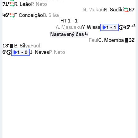
71'
R. Leão
P. Neto
N. Mukau
N. Sadiki
57'
46'
F. Conceição
B. Silva
HT
1 - 1
+
5
A. Masuaku
Y. Wissa
45'
1 - 1
Nastavený čas 4
Faul
C. Mbemba
32'
13'
B. Silva
Faul
6'
J. Neves
P. Neto
1 - 0