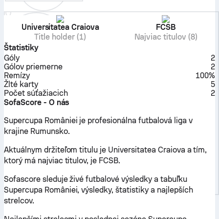
Universitatea Craiova
FCSB
Title holder (1)
Najviac titulov (8)
Štatistiky
Góly
2
Gólov priemerne
2
Remízy
100%
Žlté karty
5
Počet súťažiacich
2
SofaScore - O nás
Supercupa României je profesionálna futbalová liga v
krajine Rumunsko.
Aktuálnym držiteľom titulu je Universitatea Craiova a tím,
ktorý má najviac titulov, je FCSB.
Sofascore sleduje živé futbalové výsledky a tabuľku
Supercupa României, výsledky, štatistiky a najlepších
strelcov.