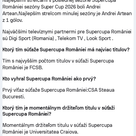
Najlepšími strelcami v poslednej sezóne Supercupa
României sezóny Super Cup 2026 boli Andrei
Artean.Najlepším strelcom minulej sezóny je Andrei Artean
z 1 gólov.
Najväčšími televíznymi partnermi pre Supercupa României
sú Digi Sport (Romania) , Telekom TV , Look Sport .
Ktorý tím súťaže Supercupa României má najviac titulov?
Tím s najvyšším počtom titulov v súťaži Supercupa
României je FCSB.
Kto vyhral Supercupa României ako prvý?
Prvý víťaz súťaže Supercupa României:CSA Steaua
Bucuresti.
Ktorý tím je momentálnym držiteľom titulu v súťaži
Supercupa României?
Momentálnym držiteľom titulu v súťaži Supercupa
României je Universitatea Craiova.