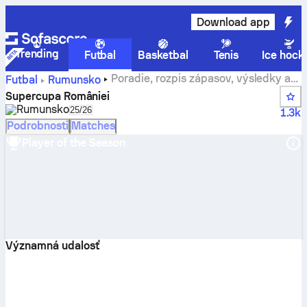
Download app
Trending
Futbal
Basketbal
Tenis
Ice hock
Poradie, rozpis zápasov, výsledky a
Futbal
Rumunsko
štatistiky z Supercupa României
Supercupa României
Rumunsko
Select season in unique tournament header
25/26
1.3k
Podrobnosti
Matches
Player of the Season
Významná udalosť