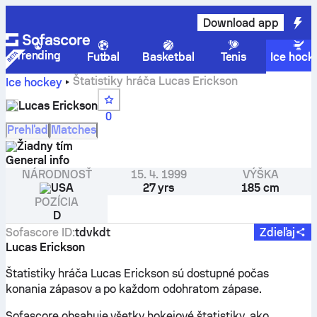
Download app
Trending
Futbal
Basketbal
Tenis
Ice hock
Štatistiky hráča Lucas Erickson
Ice hockey
Lucas Erickson
0
Prehľad
Matches
Žiadny tím
General info
NÁRODNOSŤ
15. 4. 1999
VÝŠKA
USA
27 yrs
185 cm
POZÍCIA
D
Sofascore ID
:
tdvkdt
Zdieľaj
Lucas Erickson
Štatistiky hráča Lucas Erickson sú dostupné počas
konania zápasov a po každom odohratom zápase.
Sofascore obsahuje všetky hokejové štatistiky, ako