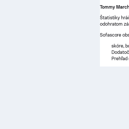
Tommy March
Štatistiky h
odohratom zá
Sofascore obs
skóre, b
Dodatočn
Prehľad 