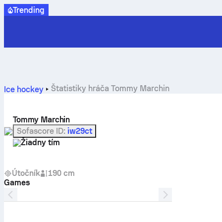
Trending
Štatistiky hráča Tommy Marchin
Ice hockey
Tommy Marchin
Sofascore ID
:
iw29ct
Žiadny tím
Útočník
190 cm
Games