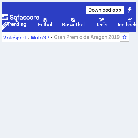
Download app
Trending
Futbal
Basketbal
Tenis
Ice hock
Gran Premio de Aragon 2019
Motošport
MotoGP