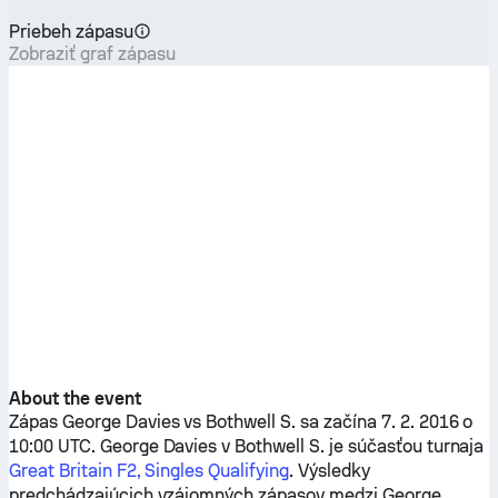
Priebeh zápasu
Zobraziť graf zápasu
About the event
Zápas
George Davies
vs
Bothwell S.
sa začína 7. 2. 2016 o
10:00 UTC.
George Davies
v
Bothwell S.
je súčasťou turnaja
Great Britain F2, Singles Qualifying
. Výsledky
predchádzajúcich vzájomných zápasov medzi
George