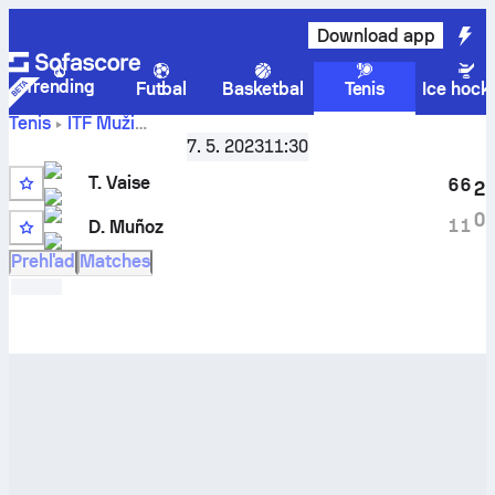
Download app
Trending
Futbal
Basketbal
Tenis
Ice hock
Tenis
ITF Muži
Aktuálne
Valldoreix, Singles Qualifying, M-ITF-ESP-15A
7. 5. 2023
11:30
skóre
Tomas Vaise
vs
D. Muñoz
a výsledky H2H
T. Vaise
6
6
2
0
1
1
D. Muñoz
Prehľad
Matches