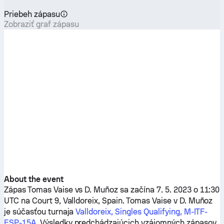
Priebeh zápasu
Zobraziť graf zápasu
About the event
Zápas
Tomas Vaise
vs
D. Muñoz
sa začína 7. 5. 2023 o 11:30
UTC na Court 9, Valldoreix, Spain.
Tomas Vaise
v
D. Muñoz
je súčasťou turnaja
Valldoreix, Singles Qualifying, M-ITF-
ESP-15A
. Výsledky predchádzajúcich vzájomných zápasov