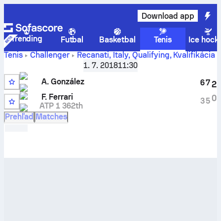
Download app
Trending
Futbal
Basketbal
Tenis
Ice hock
Tenis
Challenger
Recanati, Italy, Qualifying
,
Kvalifikácia
Aktuálne skóre
A. González
vs
Francesco Ferrari
a
1. 7. 2018
11:30
výsledky H2H
A. González
6
7
2
4
F. Ferrari
0
3
5
ATP 1 362th
WC
Prehľad
Matches