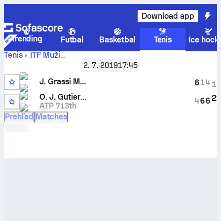
Download app
Trending
Futbal
Basketbal
Tenis
Ice hock
Tenis
ITF Muži
Buenos Aires, Singles M-ITF-ARG-06B
,
Kolo posledných 3
2. 7. 2019
17:45
Aktuálne skóre
J. Grassi Mazzuchi
vs
Oscar Jose
J. Grassi Mazzuchi
Gutierrez
a výsledky H2H
6
1
4
1
O. J. Gutierrez
2
4
6
6
ATP 713th
Prehľad
Matches