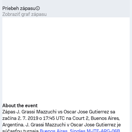
Priebeh zápasu
Zobraziť graf zápasu
About the event
Zápas
J. Grassi Mazzuchi
vs
Oscar Jose Gutierrez
sa
začína 2. 7. 2019 o 17:45 UTC na Court 2, Buenos Aires,
Argentina.
J. Grassi Mazzuchi
v
Oscar Jose Gutierrez
je
súčasťou turnaja
Buenos Aires, Singles M-ITF-ARG-06B
.