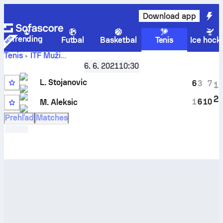
Download app
Trending
Futbal
Basketbal
Tenis
Ice hock
Tenis
ITF Muži
Skopje, Singles Qualifying M-ITF-MKD-02A
,
Kvalifikácia
6. 6. 2021
10:30
Aktuálne skóre
Luka Stojanovic
vs
Mario Aleksic
a
L. Stojanovic
výsledky H2H
6
3
7
1
2
1
6
10
M. Aleksic
Prehľad
Matches