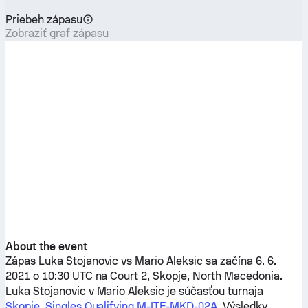
Priebeh zápasu
Zobraziť graf zápasu
About the event
Zápas
Luka Stojanovic
vs
Mario Aleksic
sa začína 6. 6.
2021 o 10:30 UTC na Court 2, Skopje, North Macedonia.
Luka Stojanovic
v
Mario Aleksic
je súčasťou turnaja
Skopje, Singles Qualifying M-ITF-MKD-02A
. Výsledky