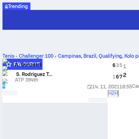
Trending
Tenis
Challenger
100
Campinas, Brazil, Qualifying
,
Kolo 
výsledky H2H
FAVOURITE
A. González
6
3
5
1
S. Rodriguez Taverna
2
1
6
7
ATP 394th
6
Cam
14. 11. 2021
18:55
H2H