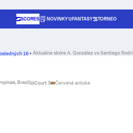
SCORES
NOVINKY
FANTASY
TORNEO
Aktuálne skóre
A. González
vs
Santiago Rodr
posledných 16
pinas, Brazil
Court 3
Červená antuka