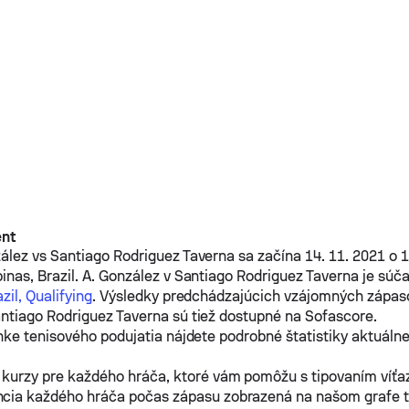
ent
zález
vs
Santiago Rodriguez Taverna
sa začína 14. 11. 2021 o 
inas, Brazil.
A. González
v
Santiago Rodriguez Taverna
je súča
il, Qualifying
. Výsledky predchádzajúcich vzájomných zápa
ntiago Rodriguez Taverna
sú tiež dostupné na Sofascore.
nke tenisového podujatia nájdete podrobné štatistiky aktuáln
 kurzy pre každého hráča, ktoré vám pomôžu s tipovaním víťa
cia každého hráča počas zápasu zobrazená na našom grafe te