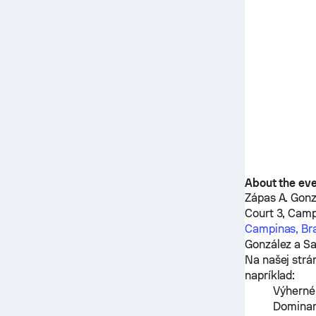
About the ev
Zápas
A. Gon
Court 3, Camp
Campinas, Braz
González
a
Sa
Na našej strá
napríklad:
Výherné
Dominan