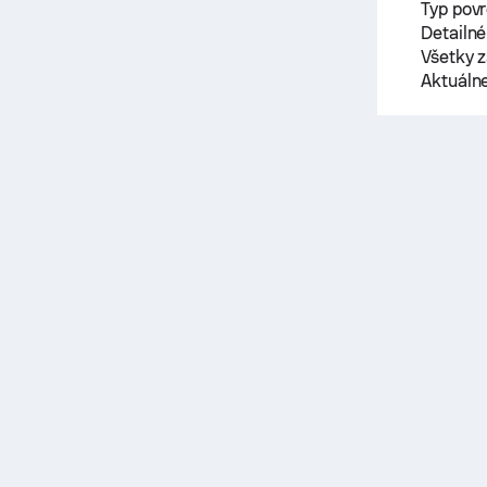
Typ pov
Detailné
Všetky 
Aktuáln