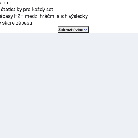
rchu
 štatistiky pre každý set
zápasy H2H medzi hráčmi a ich výsledky
e skóre zápasu
Zobraziť viac