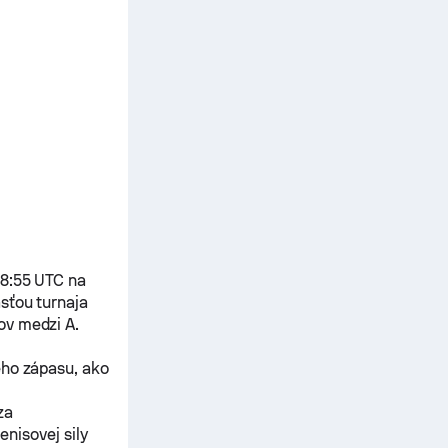
18:55 UTC na
sťou turnaja
sov medzi
A.
eho zápasu, ako
za
nisovej sily