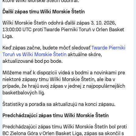
ktoré Wilki Morskie Štetín odohral.
Ďalší zápas tímu Wilki Morskie Štetín
Wilki Morskie Štetín odohrá ďalší zápas 3. 10. 2026,
13:00:00 UTC proti Twarde Pierniki Toruń v Orlen Basket
Liga.
Keď zápas začne, budete môcť sledovať
Twarde Pierniki
Toruń vs Wilki Morskie Štetín
aktuálne skóre,
aktualizované bod po bode.
Môžeme mať k dispozícii videá s bodmi a novinkami pre
niektoré zápasy tímu Wilki Morskie Štetín, ale iba v
prípade, že hrajú svoj zápas v jednej z najpopulárnejších
basketbalových líg.
Štatistiky a poradia sa aktualizujú na konci zápasu.
Predchádzajúci zápas tímu Wilki Morskie Štetín
Predchádzajúci zápas tímu Wilki Morskie Štetín bol proti
BC Zielona Góra v Orlen Basket Liga, zápas sa skončil s