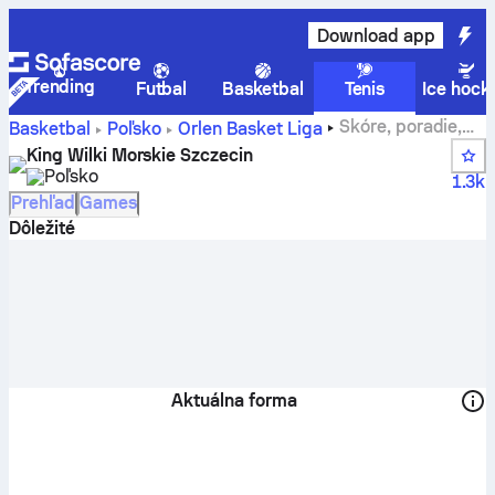
Download app
Trending
Futbal
Basketbal
Tenis
Ice hock
Skóre, poradie,
Basketbal
Poľsko
Orlen Basket Liga
rozpis zápasov a hráči tímu Wilki Morskie Štetín
King Wilki Morskie Szczecin
Poľsko
1.3k
Prehľad
Games
Dôležité
Aktuálna forma