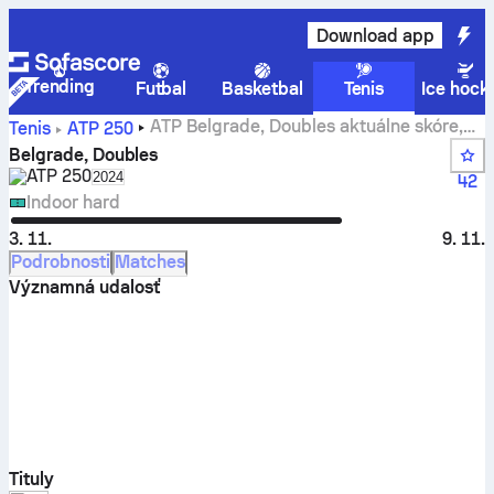
Download app
Trending
Futbal
Basketbal
Tenis
Ice hock
ATP Belgrade, Doubles aktuálne skóre,
Tenis
ATP
250
výsledky a zápasy
Belgrade, Doubles
ATP
250
Select season in unique tournament header
2024
42
Indoor hard
3. 11.
9. 11.
Podrobnosti
Matches
Významná udalosť
Tituly