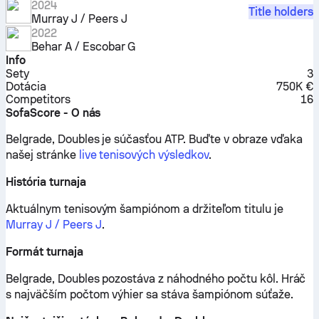
2024
Title holders
Murray J / Peers J
2022
Behar A / Escobar G
Info
Sety
3
Dotácia
750K €
Competitors
16
SofaScore - O nás
Belgrade, Doubles je súčasťou ATP.
Buďte v obraze vďaka
našej stránke
live tenisových výsledkov
.
História turnaja
Aktuálnym tenisovým šampiónom a držiteľom titulu je
Murray J / Peers J
.
Formát turnaja
Belgrade, Doubles pozostáva z náhodného počtu kôl. Hráč
s najväčším počtom výhier sa stáva šampiónom súťaže.