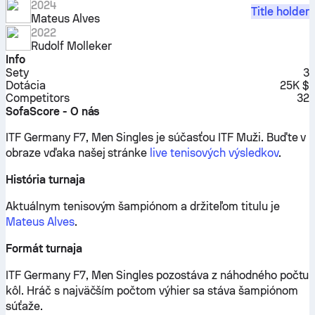
2024
Title holder
Mateus Alves
2022
Rudolf Molleker
Info
Sety
3
Dotácia
25K $
Competitors
32
SofaScore - O nás
ITF Germany F7, Men Singles je súčasťou ITF Muži.
Buďte v
obraze vďaka našej stránke
live tenisových výsledkov
.
História turnaja
Aktuálnym tenisovým šampiónom a držiteľom titulu je
Mateus Alves
.
Formát turnaja
ITF Germany F7, Men Singles pozostáva z náhodného počtu
kôl. Hráč s najväčším počtom výhier sa stáva šampiónom
súťaže.