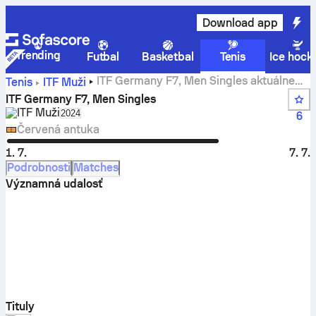
Download app
Trending
Futbal
Basketbal
Tenis
Ice hock
ITF Germany F7, Men Singles aktuálne
Tenis
ITF Muži
skóre, výsledky a zápasy
ITF Germany F7, Men Singles
ITF Muži
Select season in unique tournament header
2024
6
Červená antuka
1. 7.
7. 7.
Podrobnosti
Matches
Významná udalosť
Tituly