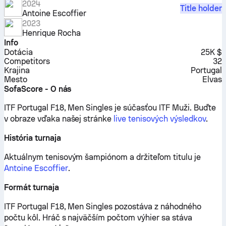
2024
Title holder
Antoine Escoffier
2023
Henrique Rocha
Info
Dotácia
25K $
Competitors
32
Krajina
Portugal
Mesto
Elvas
SofaScore - O nás
ITF Portugal F18, Men Singles je súčasťou ITF Muži.
Buďte
v obraze vďaka našej stránke
live tenisových výsledkov
.
História turnaja
Aktuálnym tenisovým šampiónom a držiteľom titulu je
Antoine Escoffier
.
Formát turnaja
ITF Portugal F18, Men Singles pozostáva z náhodného
počtu kôl. Hráč s najväčším počtom výhier sa stáva