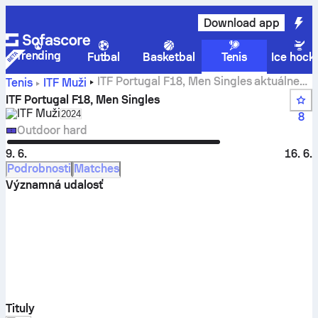
Download app
Trending
Futbal
Basketbal
Tenis
Ice hock
ITF Portugal F18, Men Singles aktuálne
Tenis
ITF Muži
skóre, výsledky a zápasy
ITF Portugal F18, Men Singles
ITF Muži
Select season in unique tournament header
2024
8
Outdoor hard
9. 6.
16. 6.
Podrobnosti
Matches
Významná udalosť
Tituly